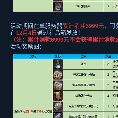
活动期间在单服务器
累计消耗
6999
元
，可
在
12月
4
日
通过礼品箱发放！
（注：累计消耗
6999
元不会获得累计消耗
活动奖励图：