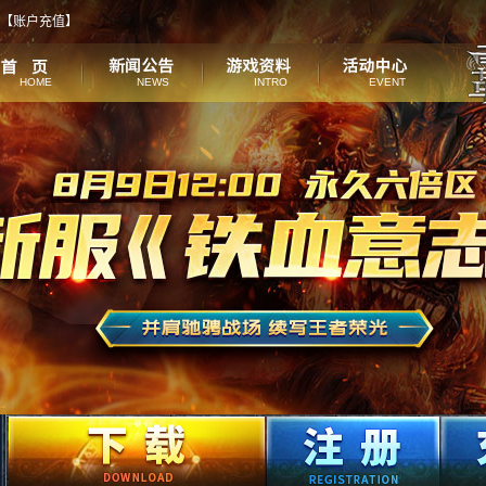
【
账户充值
】
HOME
NEWS
INTRO
EVENT