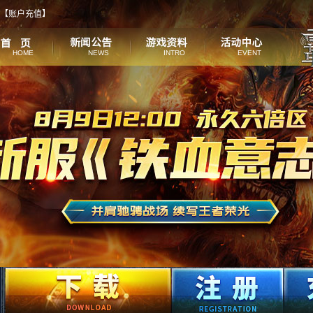
【
账户充值
】
HOME
NEWS
INTRO
EVENT