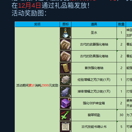
在
12月
4
日
通过礼品箱发放！
活动奖励图：