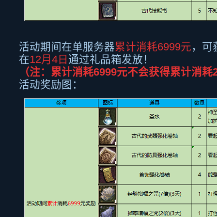
活动期间在单服务器
累计消耗
6999
元
，可
在
12月
4
日
通过礼品箱发放！
（注：累计消耗
6999
元不会获得累计消耗
活动奖励图：