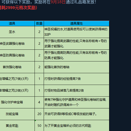
，可获得以下奖励，奖励将在
9月
18
日
通过礼品箱发放！
消耗
2999
元档次奖励）