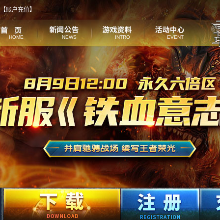
【
账户充值
】
HOME
NEWS
INTRO
EVENT