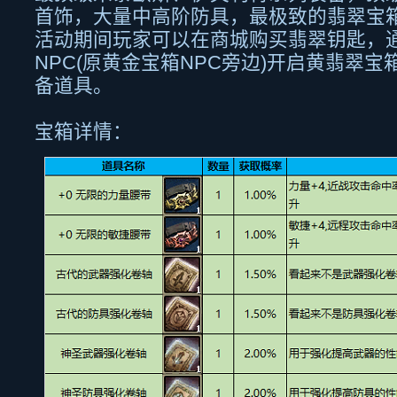
首饰，大量中高阶防具，最极致的翡翠宝
活动期间玩家可以在商城购买翡翠钥匙，
NPC(
原黄金宝箱
NPC
旁边
)
开启黄翡翠宝
备道具。
宝箱详情：