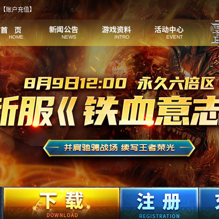
【
账户充值
】
HOME
NEWS
INTRO
EVENT